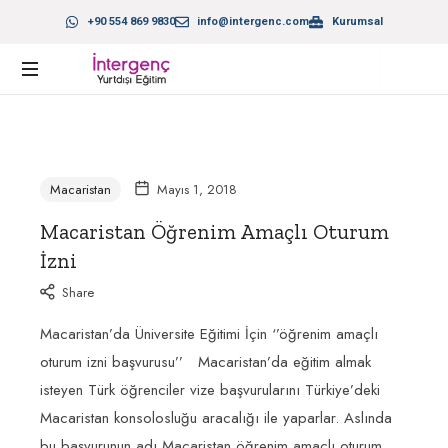
+90 554 869 9830
info@intergenc.com
Kurumsal
SENIN
YERIN:
İNTERGENÇ
Macaristan
Mayıs 1, 2018
Macaristan Öğrenim Amaçlı Oturum
İzni
Share
Macaristan’da Üniversite Eğitimi İçin ‘’öğrenim amaçlı
oturum izni başvurusu’’ Macaristan’da eğitim almak
isteyen Türk öğrenciler vize başvurularını Türkiye’deki
Macaristan konsolosluğu aracalığı ile yaparlar. Aslında
bu başvurunun adı Macaristan öğrenim amaçlı oturum…